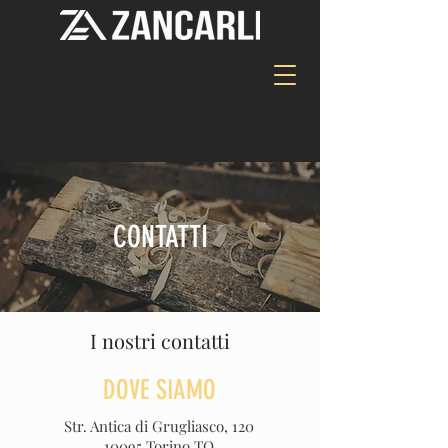
CHIAMACI -
011 704346
CONTATTI
I nostri contatti
DOVE SIAMO
Str. Antica di Grugliasco, 120
10095 Torino TO