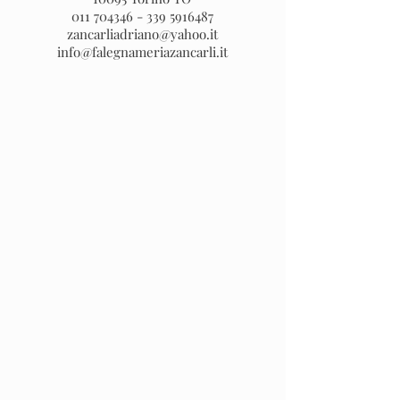
011 704346 - 339
5916487
zancarliadriano@yahoo.it
info@falegnameriazancarli.it